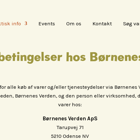
tisk info
Events
Om os
Kontakt
Søg va
betingelser hos Børnene
r alle køb af varer og/eller tjenesteydelser via Børnene
den, Børnenes Verden, og den person eller virksomhed, der
varer hos:
Børnenes Verden ApS
Tarupvej 71
5210 Odense NV