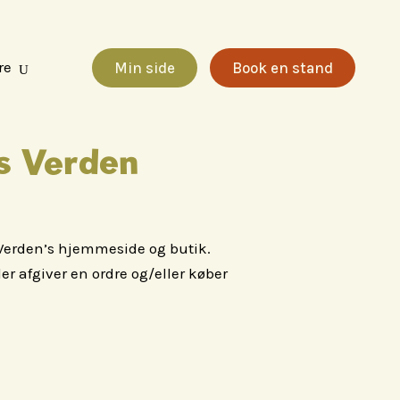
re
Min side
Book en stand
s Verden
s Verden’s hjemmeside og butik.
 afgiver en ordre og/eller køber