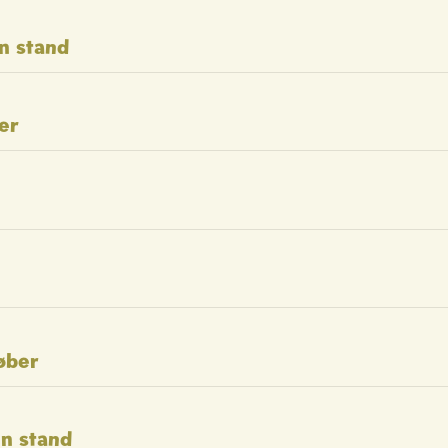
n stand
er
øber
in stand